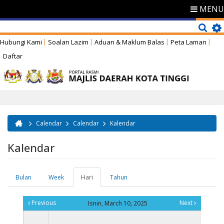
MENU
Hubungi Kami
Soalan Lazim
Aduan & Maklum Balas
Peta Laman
Daftar
Calendar
Calendar
Kalendar
Anda di sini
Kalendar
Bulan
Week
Hari
(tab
Tahun
Tab-tab utama
aktif)
Previous
Next
Isnin, March 10, 2025