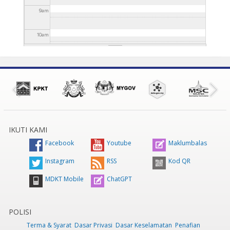
9
am
10
am
11
am
12
pm
1
pm
IKUTI KAMI
2
pm
Facebook
Youtube
Maklumbalas
3
pm
Instagram
RSS
Kod QR
MDKT Mobile
ChatGPT
4
pm
5
pm
POLISI
Terma & Syarat
Dasar Privasi
Dasar Keselamatan
Penafian
6
pm