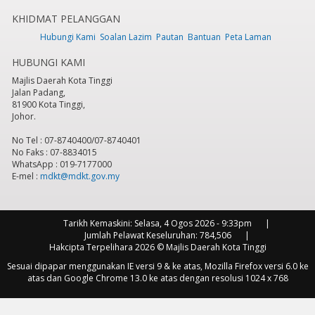
KHIDMAT PELANGGAN
7
pm
Hubungi Kami
Soalan Lazim
Pautan
Bantuan
Peta Laman
HUBUNGI KAMI
8
pm
Majlis Daerah Kota Tinggi
Jalan Padang,
9
pm
81900 Kota Tinggi,
Johor.
10
pm
No Tel : 07-8740400/07-8740401
No Faks : 07-8834015
11
pm
WhatsApp : 019-7177000
E-mel :
mdkt@mdkt.gov.my
Tarikh Kemaskini:
Selasa, 4 Ogos 2026 - 9:33pm
Jumlah Pelawat Keseluruhan:
784,506
Hakcipta Terpelihara 2026 © Majlis Daerah Kota Tinggi
Sesuai dipapar menggunakan IE versi 9 & ke atas, Mozilla Firefox versi 6.0 ke
atas dan Google Chrome 13.0 ke atas dengan resolusi 1024 x 768