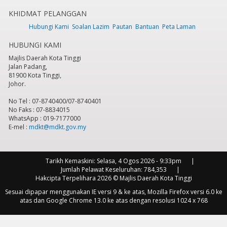
KHIDMAT PELANGGAN
7
pm
Hubungi Kami
Soalan Lazim
Pautan
Bantuan
Peta Laman
HUBUNGI KAMI
8
pm
Majlis Daerah Kota Tinggi
Jalan Padang,
9
pm
81900 Kota Tinggi,
Johor.
10
pm
No Tel : 07-8740400/07-8740401
No Faks : 07-8834015
11
pm
WhatsApp : 019-7177000
E-mel :
mdkt@mdkt.gov.my
Tarikh Kemaskini:
Selasa, 4 Ogos 2026 - 9:33pm
Jumlah Pelawat Keseluruhan:
784,353
Hakcipta Terpelihara 2026 © Majlis Daerah Kota Tinggi
Sesuai dipapar menggunakan IE versi 9 & ke atas, Mozilla Firefox versi 6.0 ke
atas dan Google Chrome 13.0 ke atas dengan resolusi 1024 x 768