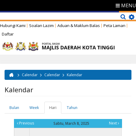
MENU
Hubungi Kami
Soalan Lazim
Aduan & Maklum Balas
Peta Laman
Daftar
Calendar
Calendar
Kalendar
Anda di sini
Kalendar
Bulan
Week
Hari
(tab
Tahun
Tab-tab utama
aktif)
Previous
Next
Sabtu, March 8, 2025