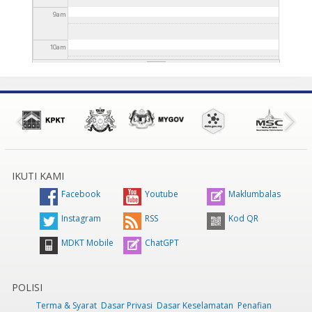
9
am
10
am
11
am
12
pm
1
pm
IKUTI KAMI
2
pm
Facebook
Youtube
Maklumbalas
3
pm
Instagram
RSS
Kod QR
MDKT Mobile
ChatGPT
4
pm
5
pm
POLISI
Terma & Syarat
Dasar Privasi
Dasar Keselamatan
Penafian
6
pm