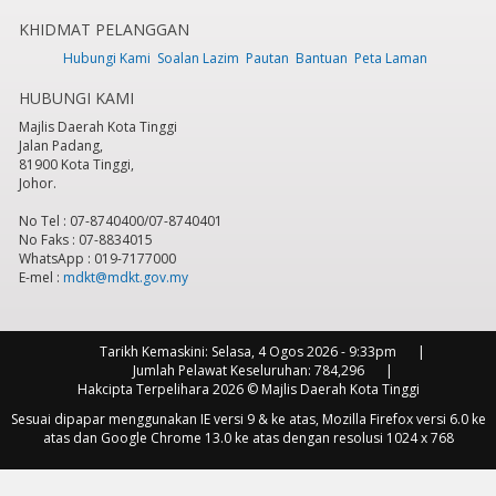
KHIDMAT PELANGGAN
7
pm
Hubungi Kami
Soalan Lazim
Pautan
Bantuan
Peta Laman
HUBUNGI KAMI
8
pm
Majlis Daerah Kota Tinggi
Jalan Padang,
9
pm
81900 Kota Tinggi,
Johor.
10
pm
No Tel : 07-8740400/07-8740401
No Faks : 07-8834015
11
pm
WhatsApp : 019-7177000
E-mel :
mdkt@mdkt.gov.my
Tarikh Kemaskini:
Selasa, 4 Ogos 2026 - 9:33pm
Jumlah Pelawat Keseluruhan:
784,296
Hakcipta Terpelihara 2026 © Majlis Daerah Kota Tinggi
Sesuai dipapar menggunakan IE versi 9 & ke atas, Mozilla Firefox versi 6.0 ke
atas dan Google Chrome 13.0 ke atas dengan resolusi 1024 x 768