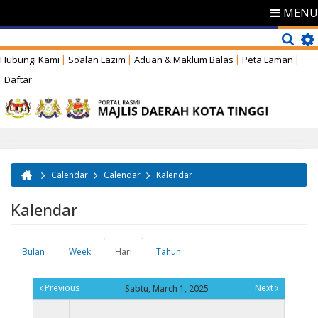
MENU
Hubungi Kami
Soalan Lazim
Aduan & Maklum Balas
Peta Laman
Daftar
Calendar
Calendar
Kalendar
Anda di sini
Kalendar
Bulan
Week
Hari
(tab
Tahun
Tab-tab utama
aktif)
Previous
Next
Sabtu, March 1, 2025