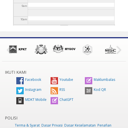
9
am
10
am
11
am
12
pm
1
pm
IKUTI KAMI
2
pm
Facebook
Youtube
Maklumbalas
3
pm
Instagram
RSS
Kod QR
MDKT Mobile
ChatGPT
4
pm
5
pm
POLISI
Terma & Syarat
Dasar Privasi
Dasar Keselamatan
Penafian
6
pm