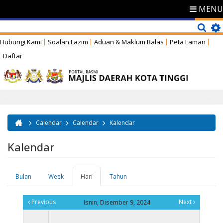
MENU
Hubungi Kami
Soalan Lazim
Aduan & Maklum Balas
Peta Laman
Daftar
Calendar
Calendar
Kalendar
Anda di sini
Kalendar
Bulan
Week
Hari
(tab
Tahun
Tab-tab utama
aktif)
Previous
Next
Isnin, Disember 9, 2024