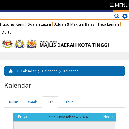
MENU
Hubungi Kami
Soalan Lazim
Aduan & Maklum Balas
Peta Laman
Daftar
Calendar
Calendar
Kalendar
Anda di sini
Kalendar
Bulan
Week
Hari
(tab
Tahun
Tab-tab utama
aktif)
Previous
Next
Isnin, November 4, 2024