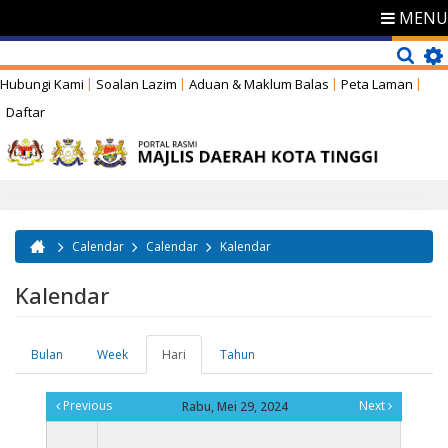
MENU
Hubungi Kami
Soalan Lazim
Aduan & Maklum Balas
Peta Laman
Daftar
Calendar
Calendar
Kalendar
Anda di sini
Kalendar
Bulan
Week
Hari
(tab
Tahun
Tab-tab utama
aktif)
Previous
Next
Rabu, Mei 29, 2024