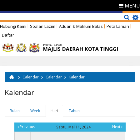
MENU
Hubungi Kami
Soalan Lazim
Aduan & Maklum Balas
Peta Laman
Daftar
Calendar
Calendar
Kalendar
Anda di sini
Kalendar
Bulan
Week
Hari
(tab
Tahun
Tab-tab utama
aktif)
Previous
Next
Sabtu, Mei 11, 2024