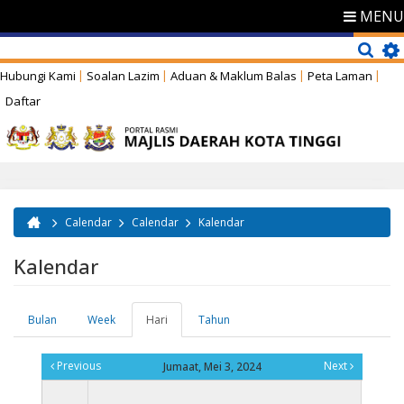
MENU
Hubungi Kami
Soalan Lazim
Aduan & Maklum Balas
Peta Laman
Daftar
Calendar
Calendar
Kalendar
Anda di sini
Kalendar
Bulan
Week
Hari
(tab
Tahun
Tab-tab utama
aktif)
Previous
Next
Jumaat, Mei 3, 2024