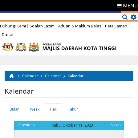
MENU
Hubungi Kami
Soalan Lazim
Aduan & Maklum Balas
Peta Laman
Daftar
Calendar
Calendar
Kalendar
Anda di sini
Kalendar
Bulan
Week
Hari
(tab
Tahun
Tab-tab utama
aktif)
Previous
Next
Rabu, Oktober 11, 2023