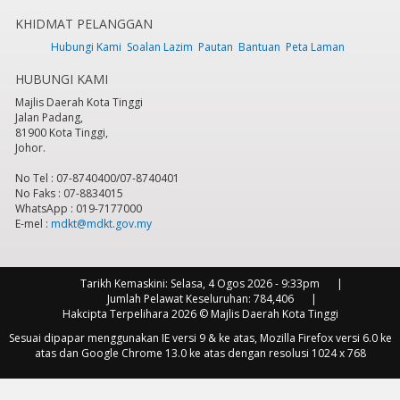
KHIDMAT PELANGGAN
7
pm
Hubungi Kami
Soalan Lazim
Pautan
Bantuan
Peta Laman
HUBUNGI KAMI
8
pm
Majlis Daerah Kota Tinggi
Jalan Padang,
9
pm
81900 Kota Tinggi,
Johor.
10
pm
No Tel : 07-8740400/07-8740401
No Faks : 07-8834015
11
pm
WhatsApp : 019-7177000
E-mel :
mdkt@mdkt.gov.my
Tarikh Kemaskini:
Selasa, 4 Ogos 2026 - 9:33pm
Jumlah Pelawat Keseluruhan:
784,406
Hakcipta Terpelihara 2026 © Majlis Daerah Kota Tinggi
Sesuai dipapar menggunakan IE versi 9 & ke atas, Mozilla Firefox versi 6.0 ke
atas dan Google Chrome 13.0 ke atas dengan resolusi 1024 x 768