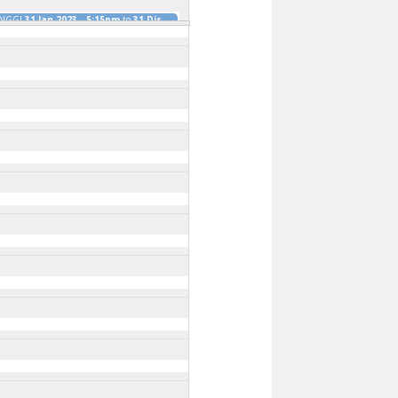
INGGI
31 Jan 2023 - 5:15pm
to
31 Dis
TINGGI SEMPENA ASEAN TOURISM
023
5 Feb 2023 - 5:15pm
to
31 Dis 2023 -
DAERAH KOTA TINGGI
2 Mei 2023 -
1:45am