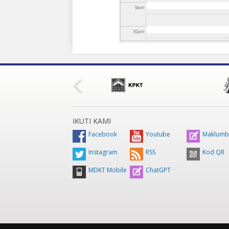
9
am
10
am
11
am
12
pm
1
pm
IKUTI KAMI
2
pm
Facebook
Youtube
Maklumb
Instagram
RSS
Kod QR
3
pm
MDKT Mobile
ChatGPT
4
pm
5
pm
6
pm