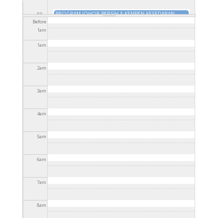
PROGRAM JOHOR BERSIH & KEMPEN KESEDARAN
All
ALAM SEKITAR PERINGKAT MAJLIS DAERAH KOTA
Before
day
TAKLIMAT PELAKSANAAN CUKAI PERKHIDMATAN &
TINGGI 2026
26 Jan 2026 - 4:30pm
to
31 Dis 2026 -
1
am
CUKAI JUALAN (SST)
27 Jan 2026 - 4:30pm
to
31 Dis
4:30pm
2026 - 4:30pm
1
am
2
am
3
am
4
am
5
am
6
am
7
am
8
am