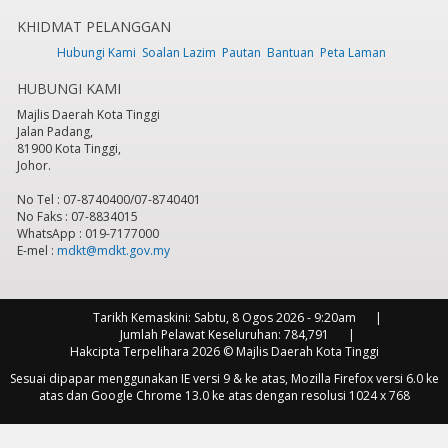
KHIDMAT PELANGGAN
7
pm
Hubungi Kami
Soalan Lazim
Pautan
Bantuan
Peta Laman
HUBUNGI KAMI
8
pm
Majlis Daerah Kota Tinggi
Jalan Padang,
9
pm
81900 Kota Tinggi,
Johor.
10
pm
No Tel : 07-8740400/07-8740401
No Faks : 07-8834015
11
pm
WhatsApp : 019-7177000
E-mel :
mdkt@mdkt.gov.my
Tarikh Kemaskini:
Sabtu, 8 Ogos 2026 - 9:20am
Jumlah Pelawat Keseluruhan:
784,791
Hakcipta Terpelihara 2026 © Majlis Daerah Kota Tinggi
Sesuai dipapar menggunakan IE versi 9 & ke atas, Mozilla Firefox versi 6.0 ke
atas dan Google Chrome 13.0 ke atas dengan resolusi 1024 x 768