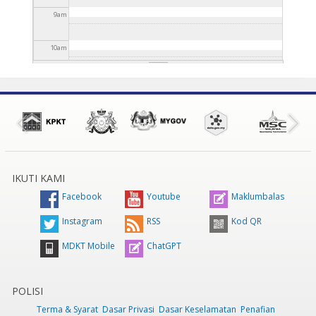
9
am
10
am
11
am
12
pm
1
pm
IKUTI KAMI
2
pm
Facebook
Youtube
Maklumbalas
3
pm
Instagram
RSS
Kod QR
MDKT Mobile
ChatGPT
4
pm
5
pm
POLISI
Terma & Syarat
Dasar Privasi
Dasar Keselamatan
Penafian
6
pm