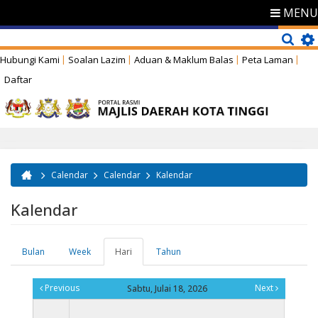
MENU
Hubungi Kami
Soalan Lazim
Aduan & Maklum Balas
Peta Laman
Daftar
Calendar
Calendar
Kalendar
Anda di sini
Kalendar
Bulan
Week
Hari
(tab
Tahun
Tab-tab utama
aktif)
Previous
Next
Sabtu, Julai 18, 2026