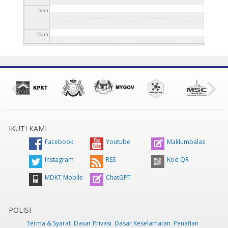
9
am
10
am
11
am
12
pm
1
pm
IKUTI KAMI
2
pm
Facebook
Youtube
Maklumbalas
3
pm
Instagram
RSS
Kod QR
MDKT Mobile
ChatGPT
4
pm
5
pm
POLISI
Terma & Syarat
Dasar Privasi
Dasar Keselamatan
Penafian
6
pm