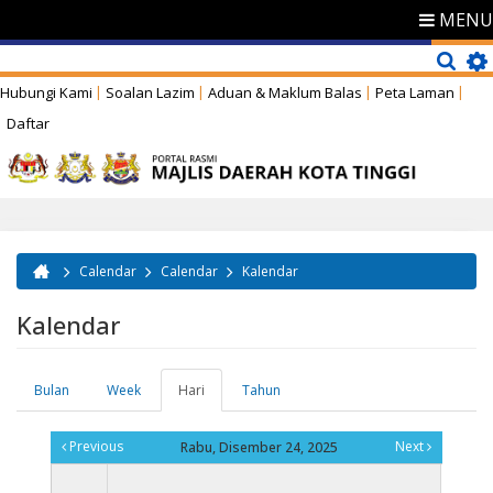
MENU
Hubungi Kami
Soalan Lazim
Aduan & Maklum Balas
Peta Laman
Daftar
Calendar
Calendar
Kalendar
Anda di sini
Kalendar
Bulan
Week
Hari
(tab
Tahun
Tab-tab utama
aktif)
Previous
Next
Rabu, Disember 24, 2025