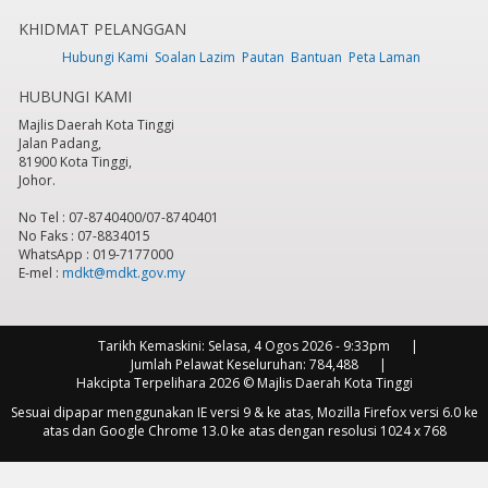
KHIDMAT PELANGGAN
7
pm
Hubungi Kami
Soalan Lazim
Pautan
Bantuan
Peta Laman
HUBUNGI KAMI
8
pm
Majlis Daerah Kota Tinggi
Jalan Padang,
9
pm
81900 Kota Tinggi,
Johor.
10
pm
No Tel : 07-8740400/07-8740401
No Faks : 07-8834015
11
pm
WhatsApp : 019-7177000
E-mel :
mdkt@mdkt.gov.my
Tarikh Kemaskini:
Selasa, 4 Ogos 2026 - 9:33pm
Jumlah Pelawat Keseluruhan:
784,488
Hakcipta Terpelihara 2026 © Majlis Daerah Kota Tinggi
Sesuai dipapar menggunakan IE versi 9 & ke atas, Mozilla Firefox versi 6.0 ke
atas dan Google Chrome 13.0 ke atas dengan resolusi 1024 x 768