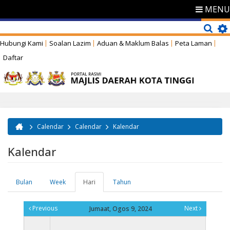
MENU
Hubungi Kami
Soalan Lazim
Aduan & Maklum Balas
Peta Laman
Daftar
Calendar
Calendar
Kalendar
Anda di sini
Kalendar
Bulan
Week
Hari
(tab
Tahun
Tab-tab utama
aktif)
Previous
Next
Jumaat, Ogos 9, 2024