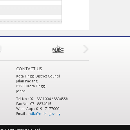
:45am
L MALAYSIA MELAKA
28 Feb 2024 -
m
 - 9:00am
to
31 Dec 2024 - 9:00am
GGARA, KOTA TINGGI.
9 Mar 2024 -
 12:45pm
5pm
to
31 Dec 2024 - 12:15pm
0pm
to
31 Dec 2024 - 3:30pm
1:30am
CONTACT US
pr 2024 - 11:15am
to
31 Dec 2024 -
Kota Tinggi District Council
 11:00am
to
31 Dec 2024 - 11:00am
Jalan Padang,
pr 2024 - 11:00am
to
31 Dec 2024 -
81900 Kota Tinggi,
Johor.
Tel No : 07 - 8831004 / 8834558
I
23 Apr 2024 - 10:30am
to
31 Dec
Fax No : 07 - 8834015
1 Dec 2024 - 10:30am
WhatsApp : 019 - 7177000
Email :
mdkt@mdkt.gov.my
SEAN CLEAN TOURIST CITY STANDARD