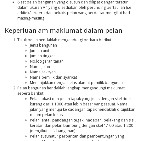
6 set pelan bangunan yang disusun dan dilipat dengan teratur
dalam ukuran A4 yang disediakan oleh perunding bertauliah (i.e
arkitek/jurutera dan pelukis pelan yang berdaftar mengikut had
masing-masing).
Keperluan am maklumat dalam pelan
Tajuk pelan hendaklah mengandungi perkara berikut:
Jenis bangunan
Jumlah unit
Jumlah tingkat
No.lot/geran tanah
Nama jalan
Nama seksyen
Nama pemilik dan syarikat
Menunjukkan dengan jelas alamat pemilik bangunan
Pelan bangunan hendaklah lengkap mengandungi maklumat
seperti berikut:
Pelan lokasi dan pelan tapak yang jelas dengan skel tidak
kurang dari 1:1000 atau lebih besar yang sesuai. Nama
jalan yang menuju ke cadangan tapak hendaklah ditujukkan
dalam pelan lokasi
Pelan lantai, pandangan tegak (hadapan, belakang dan sisi),
keratan dan pelan bumbung dengan skel 1:100 atau 1:200
(mengikut saiz bangunan)
Pelan susunatur perparitan dan pembentungan yang