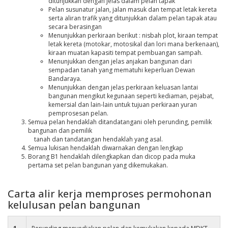
ditunjukkan dengan jelas dalam pelan tapak
Pelan susunatur jalan, jalan masuk dan tempat letak kereta
serta aliran trafik yang ditunjukkan dalam pelan tapak atau
secara berasingan
Menunjukkan perkiraan berikut : nisbah plot, kiraan tempat
letak kereta (motokar, motosikal dan lori mana berkenaan),
kiraan muatan kapasiti tempat pembuangan sampah.
Menunjukkan dengan jelas anjakan bangunan dari
sempadan tanah yang mematuhi keperluan Dewan
Bandaraya.
Menunjukkan dengan jelas perkiraan keluasan lantai
bangunan mengikut kegunaan seperti kediaman, pejabat,
kemersial dan lain-lain untuk tujuan perkiraan yuran
pemprosesan pelan.
Semua pelan hendaklah ditandatangani oleh perunding, pemilik
bangunan dan pemilik
tanah dan tandatangan hendaklah yang asal.
Semua lukisan hendaklah diwarnakan dengan lengkap
Borang B1 hendaklah dilengkapkan dan dicop pada muka
pertama set pelan bangunan yang dikemukakan.
Carta alir kerja memproses permohonan
kelulusan pelan bangunan