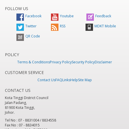
FOLLOW US
Facebook
Youtube
Feedback
Twitter
RSS
MDKT Mobile
QR Code
POLICY
Terms & Conditions
Privacy Policy
Security Policy
Disclaimer
CUSTOMER SERVICE
Contact Us
FAQ
Links
Help
Site Map
CONTACT US
Kota Tinggi District Council
Jalan Padang,
81900 Kota Tinggi,
Johor.
Tel No : 07 - 8831004 / 8834558
Fax No : 07 - 8834015