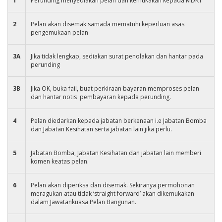
1
Perunding menyediakan pelan dan kemukakan kepada MDKT
2
Pelan akan disemak samada mematuhi keperluan asas
pengemukaan pelan
3A
Jika tidak lengkap, sediakan surat penolakan dan hantar pada
perunding
3B
Jika OK, buka fail, buat perkiraan bayaran memproses pelan
dan hantar notis pembayaran kepada perunding.
4
Pelan diedarkan kepada jabatan berkenaan i.e Jabatan Bomba
dan Jabatan Kesihatan serta jabatan lain jika perlu.
5
Jabatan Bomba, Jabatan Kesihatan dan jabatan lain memberi
komen keatas pelan.
6
Pelan akan diperiksa dan disemak. Sekiranya permohonan
meragukan atau tidak ‘straight forward’ akan dikemukakan
dalam Jawatankuasa Pelan Bangunan.