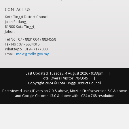
CONTACT US
8
pm
Kota Tinggi District Council
Jalan Padang,
9
pm
81900 Kota Tinggi,
Johor.
10
pm
Tel No : 07 - 8831004 / 8834558
Fax No : 07 - 8834015
WhatsApp : 019 - 7177000
11
pm
Email :
mdkt@mdkt.gov.my
Last Updated:
Tuesday, 4 August 2026 - 9:33pm
Total Overall Visitor:
784,045
Copyright 2024 © Kota Tinggi District Council
Best viewed using IE version 7.0 & above, Mozilla Firefox version 6.0 & above
and Google Chrome 13.0 & above with 1024 x 768 resolution