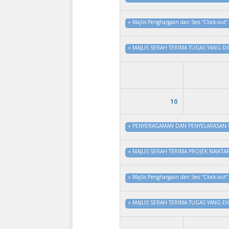
«
Majlis Penghargaan dan Sesi “Clock-o
«
MAJLIS SERAH TERIMA TUGAS YANG D
10
«
PENYERAGAMAN DAN PENYELARASAN 
«
MAJLIS SERAH TERIMA PROJEK NAIKTA
«
Majlis Penghargaan dan Sesi “Clock-o
«
MAJLIS SERAH TERIMA TUGAS YANG D