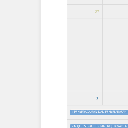
27
3
«
PENYERAGAMAN DAN PENYELARASAN 
«
MAJLIS SERAH TERIMA PROJEK NAIKTA