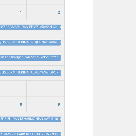
1
2
NYERAGAMAN DAN PENYELARASAN UNDANG-UNDANG KECIL TAMAN PBT NEGERI JOHOR D
»
JLIS SERAH TERIMA PROJEK NAIKTARAF DAN PENYERAHAN KUNCI KEPADA PENIAGA DI PANTA
»
jlis Penghargaan dan Sesi “Clock-out” Yang Dipertua MDKT, YBhg. En Mohammad Nazrul bin 
»
JLIS SERAH TERIMA TUGAS YANG DIPERTUA MAJLIS DAERAH KOTA TINGGI
»
31 Jan 2025 - 11
8
9
 EFISIEN DAN KEHARMONIAN AWAM
16 Jan 2025 - 10:15am
»
to
31 Dec 2025 - 10:15am
an 2025 - 9:45am
to
31 Dec 2025 - 9:45am
»