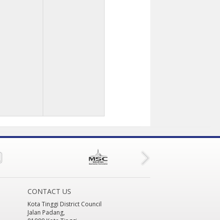
an 2025 - 9:45am
to
31 Dec 2025 - 9:45am
31 Dec 2025 - 10:00am
T LANE (JFL) MAJLIS DAERAH KOTA TINGGI
27 Feb 2025 - 10:45am
to
31 Dec 2025 - 10:45
CONTACT US
Kota Tinggi District Council
Jalan Padang,