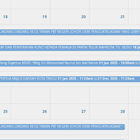
18
19
20
21
UNDANG-UNDANG KECIL TAMAN PBT NEGERI JOHOR DEMI PENGUATKUASAAN YANG LEBIH
RAF DAN PENYERAHAN KUNCI KEPADA PENIAGA DI PANTAI TELUK MAHKOTA, TG. SEDILI
18 J
ut” Yang Dipertua MDKT, YBhg. En Mohammad Nazrul bin Abd Rahim
31 Jan 2025 - 10:00am
to
IPERTUA MAJLIS DAERAH KOTA TINGGI
31 Jan 2025 - 11:30am
to
31 Dec 2025 - 11:30am
25
26
27
28
UNDANG-UNDANG KECIL TAMAN PBT NEGERI JOHOR DEMI PENGUATKUASAAN YANG LEBIH
»