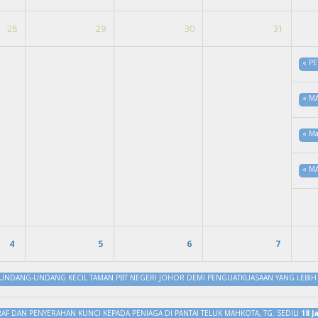
28
29
30
31
«
PE
«
MA
«
Ma
«
MA
4
5
6
7
UNDANG-UNDANG KECIL TAMAN PBT NEGERI JOHOR DEMI PENGUATKUASAAN YANG LEBIH
RAF DAN PENYERAHAN KUNCI KEPADA PENIAGA DI PANTAI TELUK MAHKOTA, TG. SEDILI
18 J