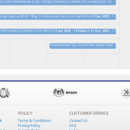
RAF DAN PENYERAHAN KUNCI KEPADA PENIAGA DI PANTAI TELUK MAHKOTA, TG. SEDILI
»
18 J
ut” Yang Dipertua MDKT, YBhg. En Mohammad Nazrul bin Abd Rahim
31 Jan 2025 - 10:00am
»
to
IPERTUA MAJLIS DAERAH KOTA TINGGI
31 Jan 2025 - 11:30am
to
31 Dec 2025 - 11:30am
»
PENYERAHAN SIJIL PELANTIKAN SEKRETARIAT JOHOR FAS
»
POLICY
CUSTOMER SERVICE
k
Terms & Conditions
Contact Us
Privacy Policy
FAQ