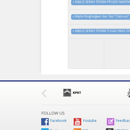
«
MAJLIS SERAH TERIMA PROJEK NAIKTA
«
Majlis Penghargaan dan Sesi “Clock-o
«
MAJLIS SERAH TERIMA TUGAS YANG D
FOLLOW US
Facebook
Youtube
Feedbac