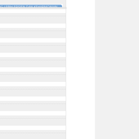
G LEBIH EFISIEN DAN KEHARMONIAN
DILI
18 Jan 2025 - 9:45am
to
31 Dec
:00am
to
31 Dec 2025 - 10:00am
:30am
m
to
31 Dec 2025 - 10:45am
025 - 9:30am
to
31 Dec 2025 - 9:30am