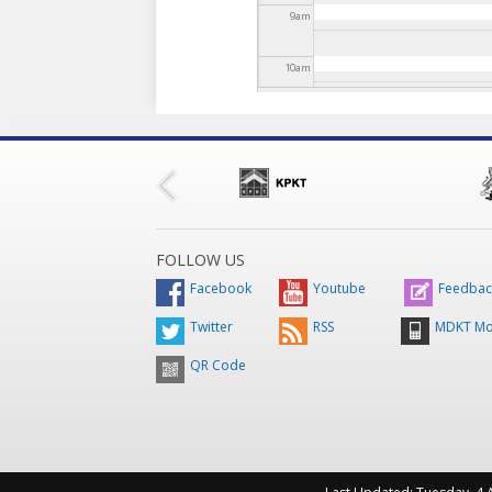
9
am
10
am
11
am
12
pm
1
pm
FOLLOW US
2
pm
Facebook
Youtube
Feedbac
Twitter
RSS
MDKT Mo
3
pm
QR Code
4
pm
5
pm
6
pm