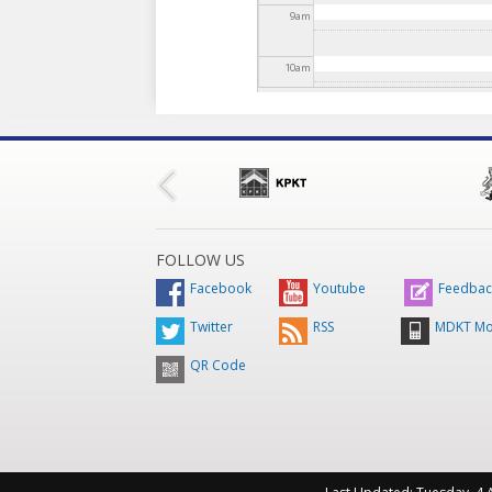
9
am
10
am
11
am
12
pm
1
pm
FOLLOW US
2
pm
Facebook
Youtube
Feedbac
Twitter
RSS
MDKT Mo
3
pm
QR Code
4
pm
5
pm
6
pm