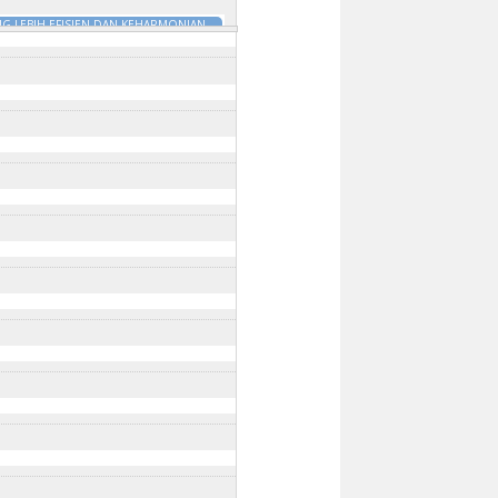
G LEBIH EFISIEN DAN KEHARMONIAN
DILI
18 Jan 2025 - 9:45am
to
31 Dec
:00am
to
31 Dec 2025 - 10:00am
:30am
m
to
31 Dec 2025 - 10:45am
025 - 9:30am
to
31 Dec 2025 - 9:30am