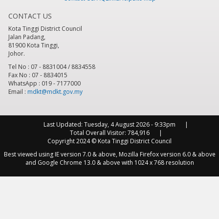
CONTACT US
8
pm
Kota Tinggi District Council
Jalan Padang,
9
pm
81900 Kota Tinggi,
Johor.
10
pm
Tel No : 07 - 8831004 / 8834558
Fax No : 07 - 8834015
WhatsApp : 019 - 7177000
11
pm
Email :
mdkt@mdkt.gov.my
Last Updated:
Tuesday, 4 August 2026 - 9:33pm
Total Overall Visitor:
784,916
Copyright 2024 © Kota Tinggi District Council
Best viewed using IE version 7.0 & above, Mozilla Firefox version 6.0 & above
and Google Chrome 13.0 & above with 1024 x 768 resolution