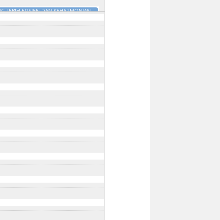
G LEBIH EFISIEN DAN KEHARMONIAN
DILI
18 Jan 2025 - 9:45am
to
31 Dec
:00am
to
31 Dec 2025 - 10:00am
:30am
m
to
31 Dec 2025 - 10:45am