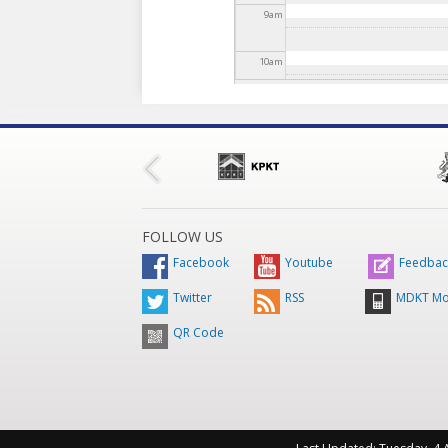
9
am
10
am
11
am
12
pm
1
pm
FOLLOW US
2
pm
Facebook
Youtube
Feedbac
Twitter
RSS
MDKT Mo
3
pm
QR Code
4
pm
5
pm
6
pm