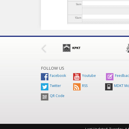
9
am
10
am
11
am
12
pm
1
pm
FOLLOW US
2
pm
Facebook
Youtube
Feedbac
Twitter
RSS
MDKT Mo
3
pm
QR Code
4
pm
5
pm
6
pm