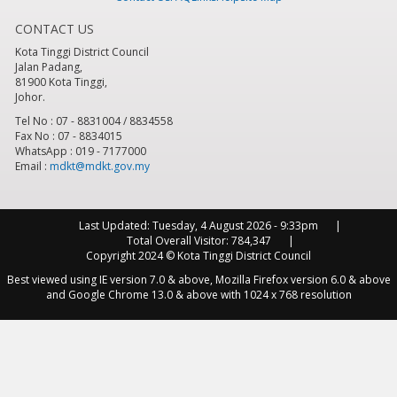
CONTACT US
8
pm
Kota Tinggi District Council
Jalan Padang,
9
pm
81900 Kota Tinggi,
Johor.
10
pm
Tel No : 07 - 8831004 / 8834558
Fax No : 07 - 8834015
WhatsApp : 019 - 7177000
11
pm
Email :
mdkt@mdkt.gov.my
Last Updated:
Tuesday, 4 August 2026 - 9:33pm
Total Overall Visitor:
784,347
Copyright 2024 © Kota Tinggi District Council
Best viewed using IE version 7.0 & above, Mozilla Firefox version 6.0 & above
and Google Chrome 13.0 & above with 1024 x 768 resolution