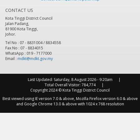
CONTACT US
8
pm
Kota Tinggi District Council
Jalan Padang,
9
pm
81900 Kota Tinggi,
Johor.
10
pm
Tel No : 07 - 8831004 / 8834558
Fax No : 07 - 8834015
WhatsApp : 019 - 7177000
11
pm
Email :
mdkt@mdkt.gov.my
Last Updated:
Saturday, 8 August 2026 - 9:20am
Total Overall Visitor:
784,774
Copyright 2024 © Kota Tinggi District Council
Best viewed using IE version 7.0 & above, Mozilla Firefox version 6.0 & above
and Google Chrome 13.0 & above with 1024 x 768 resolution