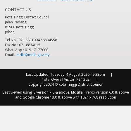
CONTACT US
8
pm
Kota Tinggi District Council
Jalan Padang,
9
pm
81900 Kota Tinggi,
Johor.
10
pm
Tel No : 07 - 8831004 / 8834558
Fax No : 07 - 8834015
WhatsApp : 019 - 7177000
11
pm
Email :
mdkt@mdkt.gov.my
Last Updated:
Tuesday, 4 August 2026 - 9:33pm
Total Overall Visitor:
784,202
Copyright 2024 © Kota Tinggi District Council
Best viewed using IE version 7.0 & above, Mozilla Firefox version 6.0 & above
and Google Chrome 13.0 & above with 1024 x 768 resolution