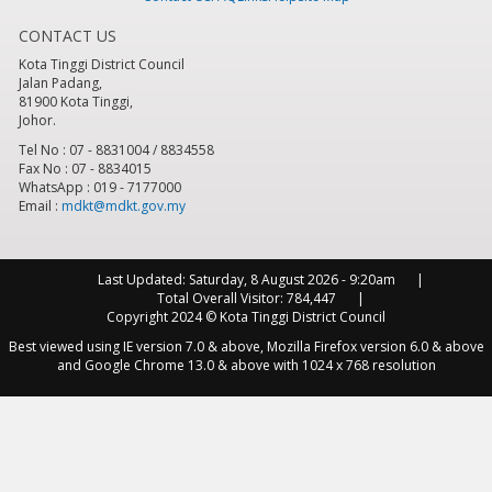
CONTACT US
8
pm
Kota Tinggi District Council
Jalan Padang,
9
pm
81900 Kota Tinggi,
Johor.
10
pm
Tel No : 07 - 8831004 / 8834558
Fax No : 07 - 8834015
WhatsApp : 019 - 7177000
11
pm
Email :
mdkt@mdkt.gov.my
Last Updated:
Saturday, 8 August 2026 - 9:20am
Total Overall Visitor:
784,447
Copyright 2024 © Kota Tinggi District Council
Best viewed using IE version 7.0 & above, Mozilla Firefox version 6.0 & above
and Google Chrome 13.0 & above with 1024 x 768 resolution