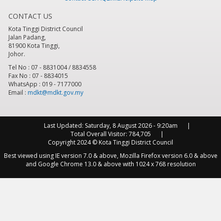
CONTACT US
8
pm
Kota Tinggi District Council
Jalan Padang,
9
pm
81900 Kota Tinggi,
Johor.
10
pm
Tel No : 07 - 8831004 / 8834558
Fax No : 07 - 8834015
WhatsApp : 019 - 7177000
11
pm
Email :
mdkt@mdkt.gov.my
Last Updated:
Saturday, 8 August 2026 - 9:20am
Total Overall Visitor:
784,705
Copyright 2024 © Kota Tinggi District Council
Best viewed using IE version 7.0 & above, Mozilla Firefox version 6.0 & above
and Google Chrome 13.0 & above with 1024 x 768 resolution