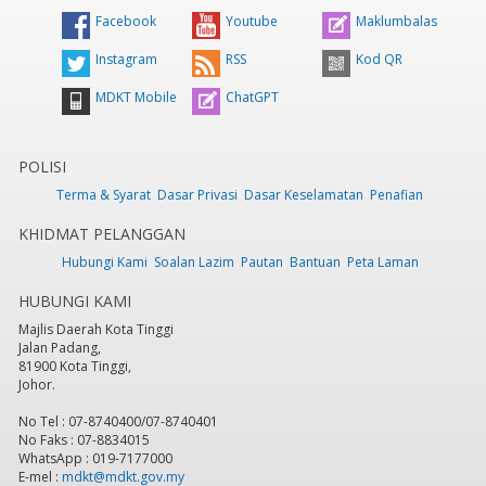
Facebook
Youtube
Maklumbalas
Instagram
RSS
Kod QR
MDKT Mobile
ChatGPT
POLISI
Terma & Syarat
Dasar Privasi
Dasar Keselamatan
Penafian
KHIDMAT PELANGGAN
Hubungi Kami
Soalan Lazim
Pautan
Bantuan
Peta Laman
HUBUNGI KAMI
Majlis Daerah Kota Tinggi
Jalan Padang,
81900 Kota Tinggi,
Johor.
No Tel : 07-8740400/07-8740401
No Faks : 07-8834015
WhatsApp : 019-7177000
E-mel :
mdkt@mdkt.gov.my