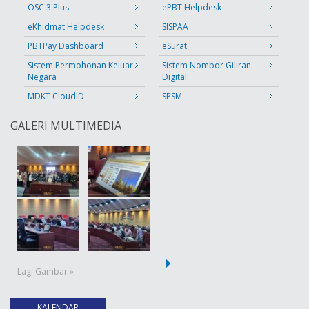
OSC 3 Plus
ePBT Helpdesk
eKhidmat Helpdesk
SISPAA
PBTPay Dashboard
eSurat
Sistem Permohonan Keluar
Sistem Nombor Giliran
Negara
Digital
MDKT CloudID
SPSM
GALERI MULTIMEDIA
Lagi Gambar »
KALENDAR
(tab aktif)