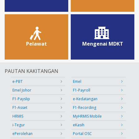
Pelawat
Mengenai MDKT
PAUTAN KAKITANGAN
e-PBT
Emel
Emel Johor
F1-Payroll
F1-Payslip
e-Kedatangan
F1-Asset
F1-Recording
HRMIS
MyHRMIS Mobile
i-Tegur
eKasih
ePerolehan
Portal OSC