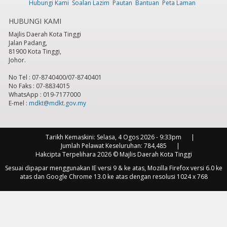
Hubungi Kami
Soalan Lazim
Pautan
Bantuan
Peta Laman
HUBUNGI KAMI
Majlis Daerah Kota Tinggi
Jalan Padang,
81900 Kota Tinggi,
Johor.
No Tel : 07-8740400/07-8740401
No Faks : 07-8834015
WhatsApp : 019-7177000
E-mel :
mdkt@mdkt.gov.my
Tarikh Kemaskini:
Selasa, 4 Ogos 2026 - 9:33pm
Jumlah Pelawat Keseluruhan:
784,485
Hakcipta Terpelihara 2026 © Majlis Daerah Kota Tinggi
Sesuai dipapar menggunakan IE versi 9 & ke atas, Mozilla Firefox versi 6.0 ke
atas dan Google Chrome 13.0 ke atas dengan resolusi 1024 x 768