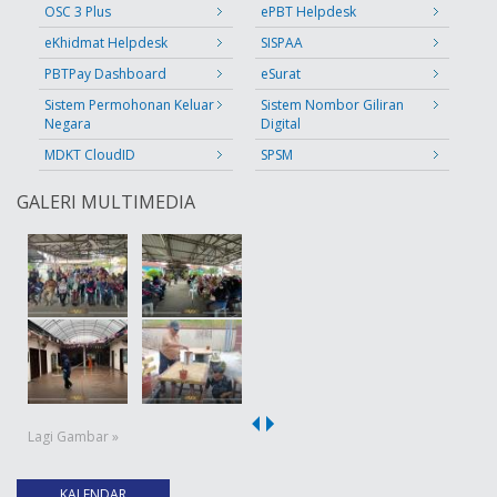
OSC 3 Plus
ePBT Helpdesk
eKhidmat Helpdesk
SISPAA
PBTPay Dashboard
eSurat
Sistem Permohonan Keluar
Sistem Nombor Giliran
Negara
Digital
MDKT CloudID
SPSM
GALERI MULTIMEDIA
Lagi Gambar »
KALENDAR
(tab aktif)