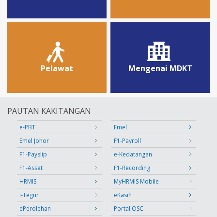
Pelawat
Mengenai MDKT
PAUTAN KAKITANGAN
e-PBT
Emel
Emel Johor
F1-Payroll
F1-Payslip
e-Kedatangan
F1-Asset
F1-Recording
HRMIS
MyHRMIS Mobile
i-Tegur
eKasih
ePerolehan
Portal OSC