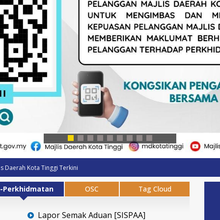
is Daerah Kota Tinggi Terkini
-Perkhidmatan
OSC
Tag Cloud
Lapor Semak Aduan [SISPAA]