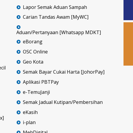
Lapor Semak Aduan Sampah
Carian Tandas Awam [MyWC]
Aduan/Pertanyaan [Whatsapp MDKT]
eBorang
OSC Online
Geo Kota
cil
Semak Bayar Cukai Harta [JohorPay]
Aplikasi PBTPay
e-TemuJanji
Semak Jadual Kutipan/Pembersihan
eKasih
x]
i-plan
MehDigital