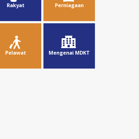
Rakyat
Perniagaan
Pelawat
Mengenai MDKT