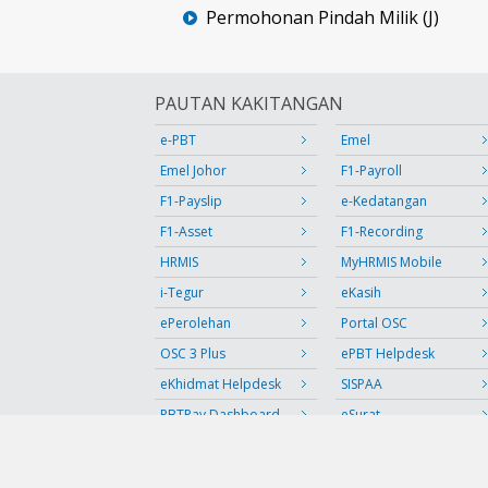
Permohonan Pindah Milik (J)
PAUTAN KAKITANGAN
e-PBT
Emel
Emel Johor
F1-Payroll
F1-Payslip
e-Kedatangan
F1-Asset
F1-Recording
HRMIS
MyHRMIS Mobile
i-Tegur
eKasih
ePerolehan
Portal OSC
OSC 3 Plus
ePBT Helpdesk
eKhidmat Helpdesk
SISPAA
PBTPay Dashboard
eSurat
Sistem Permohonan
Sistem Nombor Giliran
Keluar Negara
Digital