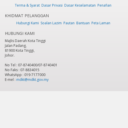
Terma & Syarat
Dasar Privasi
Dasar Keselamatan
Penafian
KHIDMAT PELANGGAN
Hubungi Kami
Soalan Lazim
Pautan
Bantuan
Peta Laman
HUBUNGI KAMI
Majlis Daerah Kota Tinggi
Jalan Padang,
81900 Kota Tinggi,
Johor.
No Tel : 07-8740400/07-8740401
No Faks : 07-8834015
WhatsApp : 019-7177000
E-mel :
mdkt@mdkt.gov.my
Tarikh Kemaskini:
Sabtu, 8 Ogos 2026 - 9:20am
Jumlah Pelawat Keseluruhan:
785,557
Hakcipta Terpelihara 2026 © Majlis Daerah Kota Tinggi
Sesuai dipapar menggunakan IE versi 9 & ke atas, Mozilla Firefox versi 6.0 ke
atas dan Google Chrome 13.0 ke atas dengan resolusi 1024 x 768