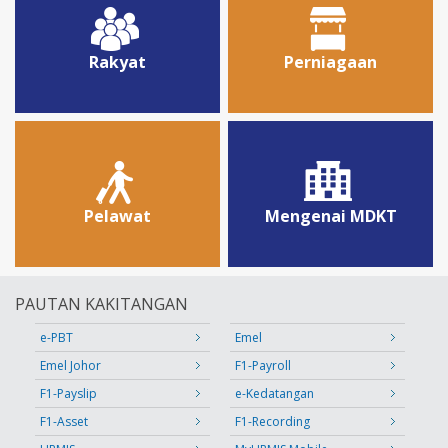
Rakyat
Perniagaan
Pelawat
Mengenai MDKT
PAUTAN KAKITANGAN
e-PBT
Emel
Emel Johor
F1-Payroll
F1-Payslip
e-Kedatangan
F1-Asset
F1-Recording