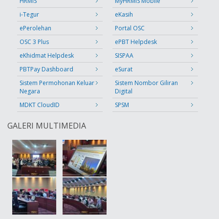
HRMIS
MyHRMIS Mobile
i-Tegur
eKasih
ePerolehan
Portal OSC
OSC 3 Plus
ePBT Helpdesk
eKhidmat Helpdesk
SISPAA
PBTPay Dashboard
eSurat
Sistem Permohonan Keluar
Sistem Nombor Giliran
Negara
Digital
MDKT CloudID
SPSM
GALERI MULTIMEDIA