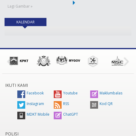
Lagi Gambar »
KALENDAR
(tab aktif)
IKUTI KAMI
Facebook
Youtube
Maklumbalas
Instagram
RSS
Kod QR
MDKT Mobile
ChatGPT
POLISI