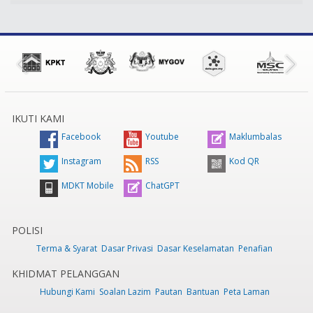
IKUTI KAMI
Facebook
Youtube
Maklumbalas
Instagram
RSS
Kod QR
MDKT Mobile
ChatGPT
POLISI
Terma & Syarat
Dasar Privasi
Dasar Keselamatan
Penafian
KHIDMAT PELANGGAN
Hubungi Kami
Soalan Lazim
Pautan
Bantuan
Peta Laman