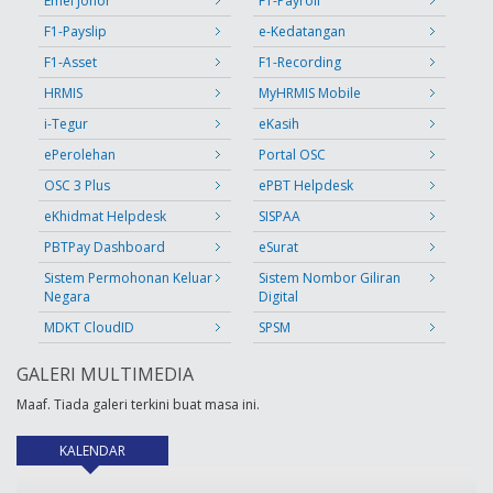
Emel Johor
F1-Payroll
F1-Payslip
e-Kedatangan
F1-Asset
F1-Recording
HRMIS
MyHRMIS Mobile
i-Tegur
eKasih
ePerolehan
Portal OSC
OSC 3 Plus
ePBT Helpdesk
eKhidmat Helpdesk
SISPAA
PBTPay Dashboard
eSurat
Sistem Permohonan Keluar
Sistem Nombor Giliran
Negara
Digital
MDKT CloudID
SPSM
GALERI MULTIMEDIA
Maaf. Tiada galeri terkini buat masa ini.
KALENDAR
(tab aktif)