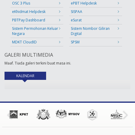
OSC 3 Plus
ePBT Helpdesk
eKhidmat Helpdesk
SISPAA
PBTPay Dashboard
eSurat
Sistem Permohonan Keluar
Sistem Nombor Giliran
Negara
Digital
MDKT CloudID
SPSM
GALERI MULTIMEDIA
Maaf. Tiada galeri terkini buat masa ini.
KALENDAR
(tab aktif)