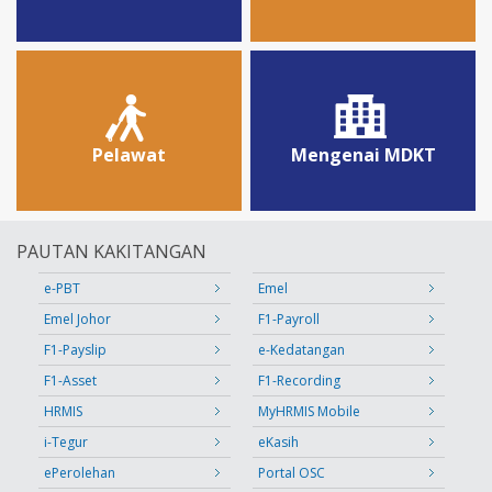
Pelawat
Mengenai MDKT
PAUTAN KAKITANGAN
e-PBT
Emel
Emel Johor
F1-Payroll
F1-Payslip
e-Kedatangan
F1-Asset
F1-Recording
HRMIS
MyHRMIS Mobile
i-Tegur
eKasih
ePerolehan
Portal OSC