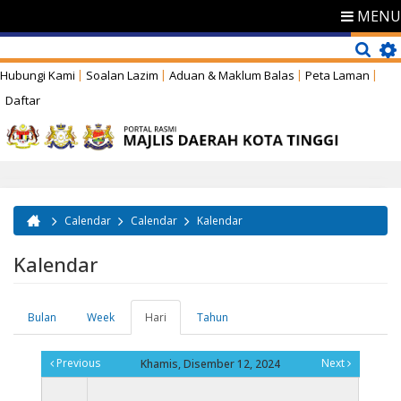
MENU
Hubungi Kami
Soalan Lazim
Aduan & Maklum Balas
Peta Laman
Daftar
Calendar
Calendar
Kalendar
Anda di sini
Kalendar
Bulan
Week
Hari
(tab
Tahun
Tab-tab utama
aktif)
Previous
Next
Khamis, Disember 12, 2024