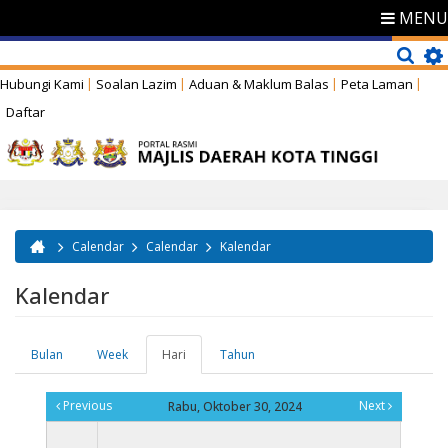
MENU
Hubungi Kami
Soalan Lazim
Aduan & Maklum Balas
Peta Laman
Daftar
Calendar
Calendar
Kalendar
Anda di sini
Kalendar
Bulan
Week
Hari
(tab
Tahun
Tab-tab utama
aktif)
Previous
Next
Rabu, Oktober 30, 2024