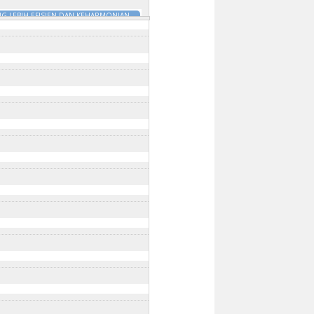
G LEBIH EFISIEN DAN KEHARMONIAN
DILI
18 Jan 2025 - 9:45am
to
31 Dec
:00am
to
31 Dec 2025 - 10:00am
:30am
m
to
31 Dec 2025 - 10:45am
025 - 9:30am
to
31 Dec 2025 - 9:30am
Dec 2025 - 9:30am
 Dec 2025 - 9:15am
5 - 9:45am
ec 2025 - 10:00am
SEDUNIA PERINGKAT KEBANGSAAN 2025