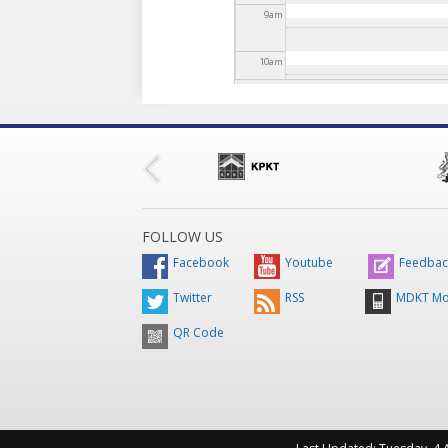
9
am
10
am
11
am
12
pm
1
pm
FOLLOW US
2
pm
Facebook
Youtube
Feedbac
Twitter
RSS
MDKT Mo
3
pm
QR Code
4
pm
5
pm
6
pm